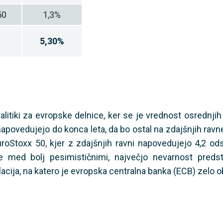
50
1,3%
5,30%
alitiki za evropske delnice, ker se je vrednost osrednjih
povedujejo do konca leta, da bo ostal na zdajšnjih ravne
uroStoxx 50, kjer z zdajšnjih ravni napovedujejo 4,2 od
e med bolj pesimističnimi, največjo nevarnost preds
lacija, na katero je evropska centralna banka (ECB) zelo ob