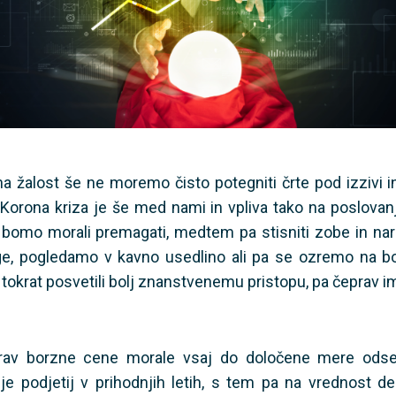
a žalost še ne moremo čisto potegniti črte pod izzivi 
Korona kriza je še med nami in vpliva tako na poslovanj
 ga bomo morali premagati, medtem pa stisniti zobe in nar
e, pogledamo v kavno usedlino ali pa se ozremo na bo
okrat posvetili bolj znanstvenemu pristopu, pa čeprav ima
rav borzne cene morale vsaj do določene mere odsev
nje podjetij v prihodnjih letih, s tem pa na vrednost 