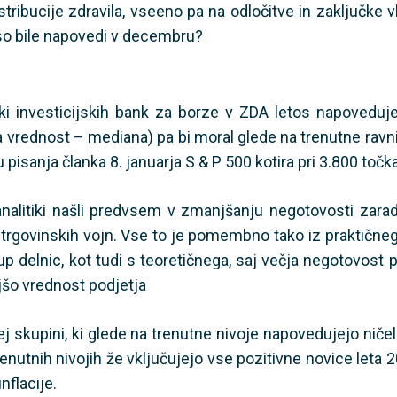
tribucije zdravila, vseeno pa na odločitve in zaključke vl
 so bile napovedi v decembru?
iki investicijskih bank za borze v ZDA letos napoveduje
a vrednost – mediana) pa bi moral glede na trenutne ravni
u pisanja članka 8. januarja S & P 500 kotira pri 3.800 točk
alitiki našli predvsem v zmanjšanju negotovosti zaradi 
trgovinskih vojn. Vse to je pomembno tako iz praktičnega
p delnic, kot tudi s teoretičnega, saj večja negotovost po
šo vrednost podjetja
j skupini, ki glede na trenutne nivoje napovedujejo ničel
trenutnih nivojih že vključujejo vse pozitivne novice leta 
nflacije.