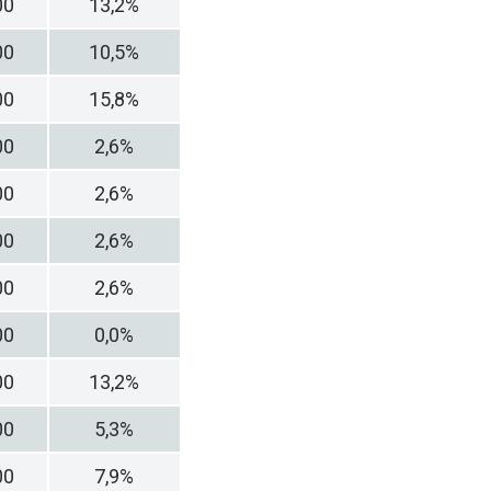
00
13,2%
00
10,5%
00
15,8%
00
2,6%
00
2,6%
00
2,6%
00
2,6%
00
0,0%
00
13,2%
00
5,3%
00
7,9%