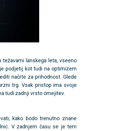
in težavami lanskega leta, vseeno
e podjetij kot tudi na optimizem
editi načrte za prihodnost. Glede
rzni trg. Vsak pristop ima svoje
 tudi zadnji vrsto omejitev.
ati, kako bodo trenutno znane
delnic. V zadnjem času se je tem