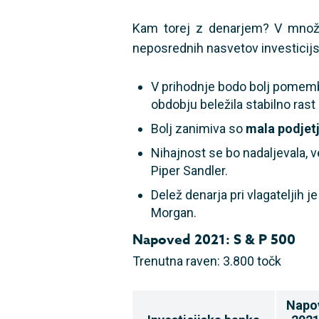
Kam torej z denarjem? V množici
neposrednih nasvetov investicijs
V prihodnje bodo bolj pome
obdobju beležila stabilno rast
Bolj zanimiva so
mala podjetja
Nihajnost se bo nadaljevala,
Piper Sandler.
Delež denarja pri vlagateljih j
Morgan.
Napoved 2021: S & P 500
Trenutna raven: 3.800 točk
Napo