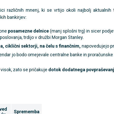
 različnih mnenj, ki se vrtijo okoli najbolj aktualnih
kih bankirjev:
mbne
posamezne delnice
(manj splošni trg) in sicer podjet
 poslovanja, trdijo v družbi Morgan Stanley.
, ciklični sektorji, na čelu s finančnim,
napovedujejo pr
 vendar jo bodo omejevale centralne banke in proračunsk
e visok, zato se pričakuje
dotok dodatnega povpraševanj
ved
Sprememba