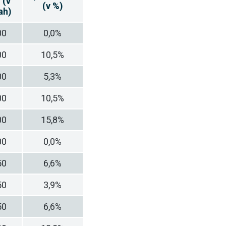
 (v
(v %)
ah)
00
0,0%
00
10,5%
00
5,3%
00
10,5%
00
15,8%
00
0,0%
50
6,6%
50
3,9%
50
6,6%