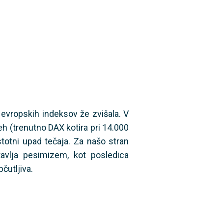
 evropskih indeksov že zvišala. V
h (trenutno DAX kotira pri 14.000
stotni upad tečaja. Za našo stran
tavlja pesimizem, kot posledica
čutljiva.