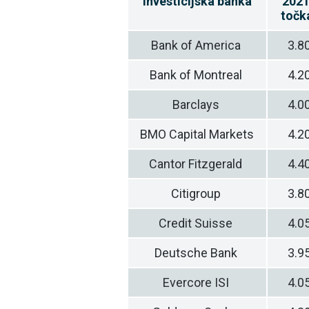
Investicijska banka
2021
točk
Bank of America
3.8
Bank of Montreal
4.2
Barclays
4.0
BMO Capital Markets
4.2
Cantor Fitzgerald
4.4
Citigroup
3.8
Credit Suisse
4.0
Deutsche Bank
3.9
Evercore ISI
4.0