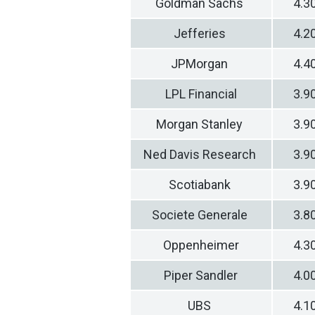
Goldman Sachs
4.3
Jefferies
4.2
JPMorgan
4.4
LPL Financial
3.9
Morgan Stanley
3.9
Ned Davis Research
3.9
Scotiabank
3.9
Societe Generale
3.8
Oppenheimer
4.3
Piper Sandler
4.0
UBS
4.1