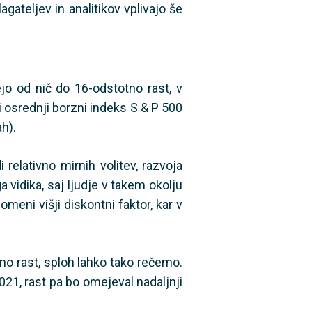
agateljev in analitikov vplivajo še
jo od nič do 16-odstotno rast, v
 osrednji borzni indeks S & P 500
ah).
relativno mirnih volitev, razvoja
 vidika, saj ljudje v takem okolju
meni višji diskontni faktor, kar v
no rast, sploh lahko tako rečemo.
2021, rast pa bo omejeval nadaljnji