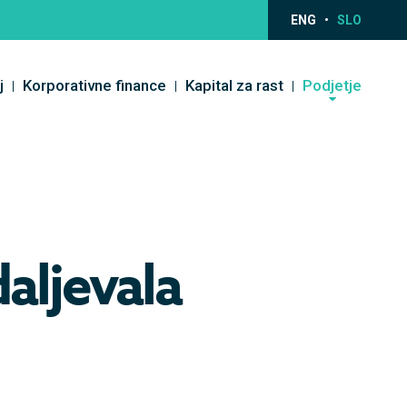
ENG
SLO
j
Korporativne finance
Kapital za rast
Podjetje
aljevala