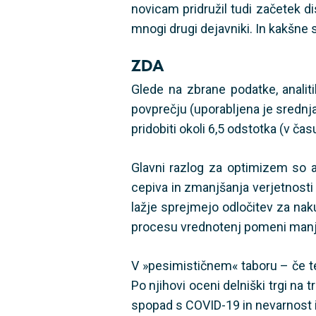
novicam pridružil tudi začetek dis
mnogi drugi dejavniki. In kakšne
ZDA
Glede na zbrane podatke, analit
povprečju (uporabljena je srednj
pridobiti okoli 6,5 odstotka (v čas
Glavni razlog za optimizem so an
cepiva in zmanjšanja verjetnosti 
lažje sprejmejo odločitev za naku
procesu vrednotenj pomeni manj
V »pesimističnem« taboru – če te
Po njihovi oceni delniški trgi na 
spopad s COVID-19 in nevarnost i