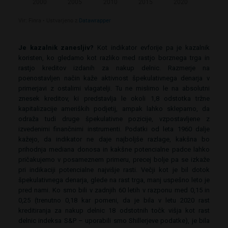
Je kazalnik zanesljiv?
Kot indikator evforije pa je kazalnik
koristen, ko gledamo kot razliko med rastjo borznega trga in
rastjo kreditov izdanih za nakup delnic. Razmerje na
poenostavljen način kaže aktivnost špekulativnega denarja v
primerjavi z ostalimi vlagatelji. Tu ne mislimo le na absolutni
znesek kreditov, ki predstavlja le okoli 1,8 odstotka tržne
kapitalizacije ameriških podjetij, ampak lahko sklepamo, da
odraža tudi druge špekulativne pozicije, vzpostavljene z
izvedenimi finančnimi instrumenti. Podatki od leta 1960 dalje
kažejo, da indikator ne daje najboljše razlage, kakšna bo
prihodnja mediana donosa in kakšne potencialne padce lahko
pričakujemo v posameznem primeru, precej bolje pa se izkaže
pri indikaciji potencialne najvišje rasti. Večji kot je bil dotok
špekulativnega denarja, glede na rast trga, manj uspešno leto je
pred nami. Ko smo bili v zadnjih 60 letih v razponu med 0,15 in
0,25 (trenutno 0,18 kar pomeni, da je bila v letu 2020 rast
kreditiranja za nakup delnic 18 odstotnih točk višja kot rast
delnic indeksa S&P – uporabili smo Shillerjeve podatke), je bila