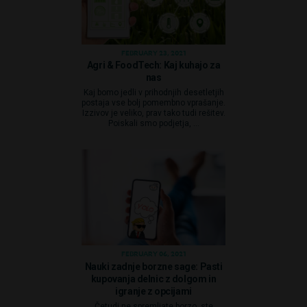
FEBRUARY 23, 2021
Agri & FoodTech: Kaj kuhajo za
nas
Kaj bomo jedli v prihodnjih desetletjih
postaja vse bolj pomembno vprašanje.
Izzivov je veliko, prav tako tudi rešitev.
Poiskali smo podjetja, ...
FEBRUARY 06, 2021
Nauki zadnje borzne sage: Pasti
kupovanja delnic z dolgom in
igranje z opcijami
Četudi ne spremljate borzo, ste