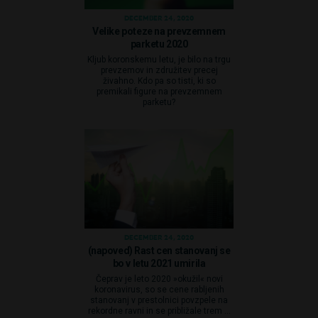
DECEMBER 24, 2020
Velike poteze na prevzemnem
parketu 2020
Kljub koronskemu letu, je bilo na trgu
prevzemov in združitev precej
živahno. Kdo pa so tisti, ki so
premikali figure na prevzemnem
parketu?
DECEMBER 24, 2020
(napoved) Rast cen stanovanj se
bo v letu 2021 umirila
Čeprav je leto 2020 »okužil« novi
koronavirus, so se cene rabljenih
stanovanj v prestolnici povzpele na
rekordne ravni in se približale trem ...