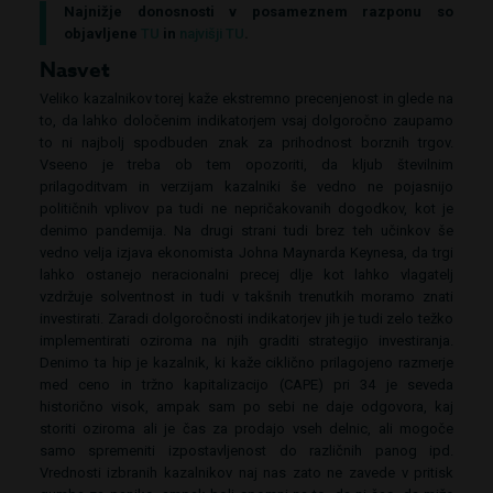
Najnižje donosnosti v posameznem razponu so
objavljene
TU
in
najvišji TU
.
Nasvet
Veliko kazalnikov torej kaže ekstremno precenjenost in glede na
to, da lahko določenim indikatorjem vsaj dolgoročno zaupamo
to ni najbolj spodbuden znak za prihodnost borznih trgov.
Vseeno je treba ob tem opozoriti, da kljub številnim
prilagoditvam in verzijam kazalniki še vedno ne pojasnijo
političnih vplivov pa tudi ne nepričakovanih dogodkov, kot je
denimo pandemija. Na drugi strani tudi brez teh učinkov še
vedno velja izjava ekonomista Johna Maynarda Keynesa, da trgi
lahko ostanejo neracionalni precej dlje kot lahko vlagatelj
vzdržuje solventnost in tudi v takšnih trenutkih moramo znati
investirati. Zaradi dolgoročnosti indikatorjev jih je tudi zelo težko
implementirati oziroma na njih graditi strategijo investiranja.
Denimo ta hip je kazalnik, ki kaže ciklično prilagojeno razmerje
med ceno in tržno kapitalizacijo (CAPE) pri 34 je seveda
historično visok, ampak sam po sebi ne daje odgovora, kaj
storiti oziroma ali je čas za prodajo vseh delnic, ali mogoče
samo spremeniti izpostavljenost do različnih panog ipd.
Vrednosti izbranih kazalnikov naj nas zato ne zavede v pritisk