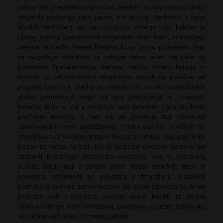
odnos drži predvsem dolgoročno, medtem ko kratkoročno lahko
vlagatelji podležejo tako paniki, kot evforiji. Predvsem v času
visokih vrednotenj, se zato pogosto omenja tudi, kakšen je
obseg najbolj špekulativnih vlagateljev, torej tistih, ki kupujejo
delnice ne kredit. Znesek kreditov, ki ga borzni posredniki dajo
na razpolago strankam za nakupe delnic sicer res kaže na
prisotnost špekulativnega denarja, vendar obseg le-tega ni
odvisen le od sentimenta vlagateljev, ampak še posebej od
pogojev izposoje. Slednji so odvisni od borzno posredniških
družb, pomembno vlogo pa igra premoženje in nihajnost.
Rezultat tega je, da v obdobju rasti delniških trgov vrednost
portfeljev narašča, s tem pa se povečuje tudi potencial
zavarovanja in novo zadolževanje. V tako ugodnih obdobjih se
zmanjšuje tudi volatilnost trgov (kupci izkoristijo vsak najmanjši
padec za vstop na trg), kar je pogosto dodaten dejavnik pri
izračunu kreditnega potenciala vlagatelja. Vsa ta mehanika
seveda deluje tudi v obratni smeri. Padec delniških trgov in
povečana volatilnost se pokažeta v zmanjšanju vrednosti
portfelja in zvišanju zahtev borznih hiš glede zavarovanja, to pa
pogosto vodi v prisiljeno prodajo delnic. Krediti za izdane
delnice sami po sebi niso težava, postanejo pa resna težava, ko
se začnejo težave na borznem parketu.