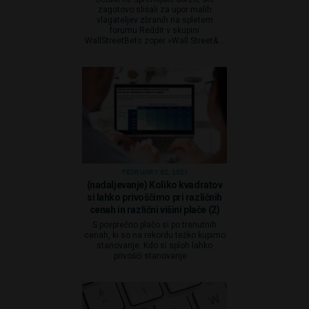
zagotovo slišali za upor malih
vlagateljev zbranih na spletem
forumu Reddit v skupini
WallStreetBets zoper »Wall Street&...
FEBRUARY 02, 2021
(nadaljevanje) Koliko kvadratov
si lahko privoščimo pri različnih
cenah in različni višini plače (2)
S povprečno plačo si po trenutnih
cenah, ki so na rekordu težko kupimo
stanovanje. Kdo si sploh lahko
privošči stanovanje ...