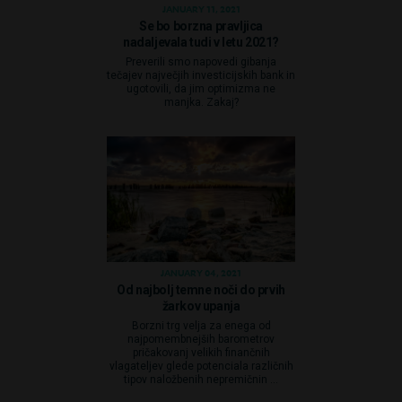
JANUARY 11, 2021
Se bo borzna pravljica
nadaljevala tudi v letu 2021?
Preverili smo napovedi gibanja
tečajev največjih investicijskih bank in
ugotovili, da jim optimizma ne
manjka. Zakaj?
JANUARY 04, 2021
Od najbolj temne noči do prvih
žarkov upanja
Borzni trg velja za enega od
najpomembnejših barometrov
pričakovanj velikih finančnih
vlagateljev glede potenciala različnih
tipov naložbenih nepremičnin ...