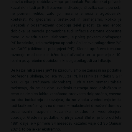
izrazito nihanje dobičkov – npr. pri bankah. Podobno kot pri vseh
kazalnikih, tudi pri Buffettovem indikatorju, številka sama po sebi
ne pomeni veliko, zato jo moramo vmesiti v zgodovinski
kontekst. Ko gledamo v preteklost in primerjamo, koliko je
vlagatelj v posameznem obdobju želel plačati za eno enoto
dobička, je seveda pomembna tudi inflacija oziroma obrestne
mere. V skladu s temi slabostmi, je poleg povsem običajnega
P/E kazalnika, zelo razširjena uporaba Shillerjeve prilagoditve P/E
oz. CAPE (cikličnosti prilagojeni P/E). Slednji upošteva trenutno
razmerje med ceno in tržno kapitalizacijo ter to primerja z 10-
letnim povprečnim dobičkom, ki se ga prilagodi za inflacijo.
Je kazalnik zanesljiv?
Pri izračunu smo se zanašali na podatke
profesorja Shillerja, od leta 1955 za P/E kazalnik za indeks S & P
500, ki ga izračunava Bloomberg. Tudi v tem primeru tabele
razkrivajo, da se na obe izvedenki razmerja med dobičkom in
ceno na delnico lahko zanašamo predvsem dolgoročno, vseeno
pa oba indikatorja nakazujeta, da so visoka vrednotenja imela
tudi kratkoročen vpliv na donose – maksimalni doseženi donos v
posameznih razponih kazalnika skladno z vrednotenjem
upadajo. Glede na podatke, ki jih je zbral Shiller, je bilo od leta
1881 dalje le v primeru 34 mesecev kazalec višje od 35 (Januar
2021), to pa je kar ekstremno.