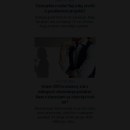
JULY 19, 2021
Cene jekla v nebo! Kaj zdaj storiti
z gradbenimi projekti?
Kolega gradi hišo in se sprašuje, kdaj
bo pravi čas za nakup 15 ton železa,
drug znanec razmišlja o poveč...
JULY 12, 2021
Imam 200 tisočakov, a bi z
nakupom stanovanja počakal.
Kam z denarjem za obdobje treh
let?
Aleš bi kupil stanovanje, a se mu zdijo
cene previsoke, zato bo z nakupom
počakal. Po drugi strani pa ga skrbi
inflacija, zato ...