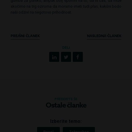
gumba za paniko, ampak bolj spomni na to, da ni čas, da miže
skočimo na trg oziroma da moramo imeti tudi plan, kakšni bodo
naši odzivi na negotovo prihodnost.
PREJŠNI ČLANEK
NASLEDNJI ČLANEK
DELI
PREBERITE ŠE
Ostale članke
Izberite temo: