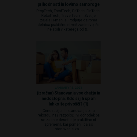
prihodnosti in lovimo samoroge
PropTech, FoodTech, EdTech, FinTech,
RetailTech, TravelTech … Svet je
zajela IT-manija. Podjetje oziroma
delnica praktično ni več zanimivo, če
ne sodi v katerega od &...
JANUARY 15, 2021
(izračun) Stanovanja vse dražja in
nedostopna. Kdo si jih sploh
lahko še privošči? (1)
Cene rabljenih stanovanj so na
rekordu, naš razpoložljivi dohodek pa
se zadnje desetletje praktično ni
spremenil, kar pomeni, da so
stanovanja za ...