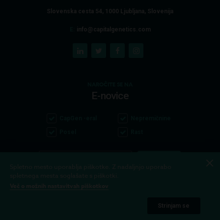
Slovenska cesta 54, 1000 Ljubljana, Slovenija
E:
info@capitalgenetics.com
NAROČITE SE NA
E-novice
CapGen -eral
Nepremičnine
Posel
Rast
Spletno mesto uporablja piškotke. Z nadaljnjo uporabo
spletnega mesta soglašate s piškotki.
Prebral sem in se strinjam s politiko zasebnosti
Več o možnih nastavitvah piškotkov
Strinjam se
Copyright 2026 Capital Genetics. Vse pravice pridržane.