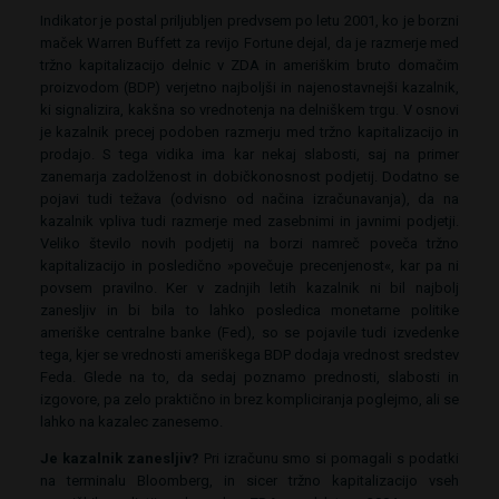
Indikator je postal priljubljen predvsem po letu 2001, ko je borzni
maček Warren Buffett za revijo Fortune dejal, da je razmerje med
tržno kapitalizacijo delnic v ZDA in ameriškim bruto domačim
proizvodom (BDP) verjetno najboljši in najenostavnejši kazalnik,
ki signalizira, kakšna so vrednotenja na delniškem trgu. V osnovi
je kazalnik precej podoben razmerju med tržno kapitalizacijo in
prodajo. S tega vidika ima kar nekaj slabosti, saj na primer
zanemarja zadolženost in dobičkonosnost podjetij. Dodatno se
pojavi tudi težava (odvisno od načina izračunavanja), da na
kazalnik vpliva tudi razmerje med zasebnimi in javnimi podjetji.
Veliko število novih podjetij na borzi namreč poveča tržno
kapitalizacijo in posledično »povečuje precenjenost«, kar pa ni
povsem pravilno. Ker v zadnjih letih kazalnik ni bil najbolj
zanesljiv in bi bila to lahko posledica monetarne politike
ameriške centralne banke (Fed), so se pojavile tudi izvedenke
tega, kjer se vrednosti ameriškega BDP dodaja vrednost sredstev
Feda. Glede na to, da sedaj poznamo prednosti, slabosti in
izgovore, pa zelo praktično in brez kompliciranja poglejmo, ali se
lahko na kazalec zanesemo.
Je kazalnik zanesljiv?
Pri izračunu smo si pomagali s podatki
na terminalu Bloomberg, in sicer tržno kapitalizacijo vseh