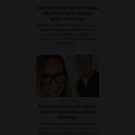
JUNE 21, 2021
(seznam) HealthTech: Disrupcija
zdravstva! Kdo so največjih
igralci na tem trgu
Bolj kot je zdravstvo učinkovito, višjo
starost dosega prebivalstvo, več
zdravstvenih težav se pojavi. To
seveda ogroža normalno delovanje
zdravstvenih ...
JUNE 07, 2021
Nora normalnost - pol milijona
evrov za stanovanje in to brez
oklevanja
Pol milijona evrov je danes nekaj
povsem običajnega, ko govorimo o
nakupu stanovanja, sta o aktualnem