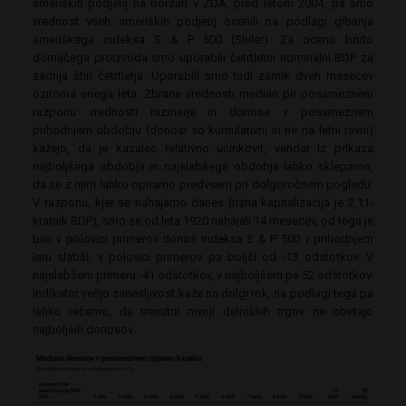
ameriških podjetij na borzah v ZDA, pred letom 2004, pa smo
vrednost vseh ameriških podjetij ocenili na podlagi gibanja
ameriškega indeksa S & P 500 (Shiler). Za oceno bruto
domačega proizvoda smo uporabili četrtletni nominalni BDP za
zadnja štiri četrtletja. Uporabili smo tudi zamik dveh mesecev
oziroma enega leta. Zbrane vrednosti median pri posameznem
razponu vrednosti razmerja in donose v posameznem
prihodnjem obdobju (donosi so kumulativni in ne na letni ravni)
kažejo, da je kazalec relativno učinkovit, vendar iz prikaza
najboljšega obdobja in najslabšega obdobja lahko sklepamo,
da se z njim lahko opiramo predvsem pri dolgoročnem pogledu.
V razponu, kjer se nahajamo danes (tržna kapitalizacija je 2,11-
kratnik BDP), smo se od leta 1920 nahajali 14 mesecev, od tega je
bilo v polovici primerov donos indeksa S & P 500 v prihodnjem
letu slabši, v polovici primerov pa boljši od -13 odstotkov. V
najslabšem primeru -41 odstotkov, v najboljšem pa 52 odstotkov.
Indikator večjo zanesljivost kaže na dolgi rok, na podlagi tega pa
lahko rečemo, da trenutni nivoji delniških trgov ne obetajo
najboljših donosov.