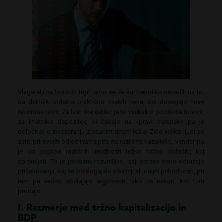
Vlagatelji na borznih trgih smo se že kar nekoliko navadili na to,
da delniški indeksi praktično vsakih nekaj dni dosegajo nove
rekordne ravni. Za lastnike delnic je to vsekakor pozitivna novica,
za imetnike depozitov, ki čakajo na »pravi trenutek« pa je
odločitev o investiranju z vsakim dnem težja. Zelo veliko ljudi se
zato pri svojih odločitvah opira na različne kazalnike, vendar pa
je ob poplavi različnih možnosti težko točno določiti, kaj
spremljati. To je povsem razumljivo, saj borzne cene odražajo
pričakovanja, kaj se bo dogajalo v bližnji ali daljni prihodnosti, pri
tem pa vedno obstajajo argumenti tako za nakup, kot tudi
prodajo.
I. Razmerje med tržno kapitalizacijo in
BDP