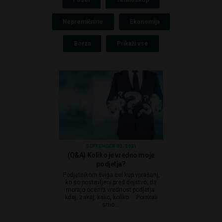
Posel
Tehnoskop
Nepremičnine
Ekonomija
Borza
Prikaži vse
SEPTEMBER 02, 2021
(Q&A) Koliko je vredno moje
podjetja?
Podjetnikom šviga cel kup vprašanj,
ko so postavljeni pred dejstvo, da
morajo oceniti vrednost podjetja:
kdaj, zakaj, kako, koliko … Poiskali
smo ...