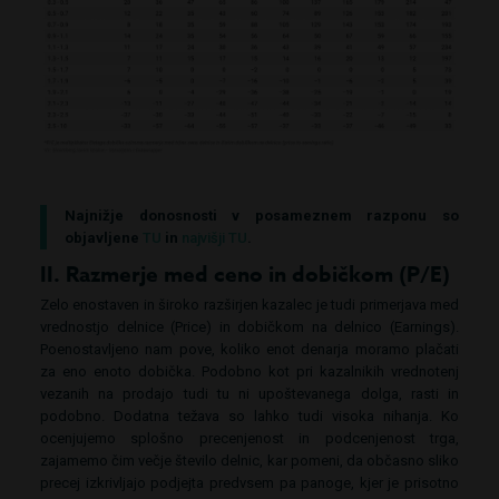
Najnižje donosnosti v posameznem razponu so
objavljene
TU
in
najvišji TU
.
II. Razmerje med ceno in dobičkom (P/E)
Zelo enostaven in široko razširjen kazalec je tudi primerjava med
vrednostjo delnice (Price) in dobičkom na delnico (Earnings).
Poenostavljeno nam pove, koliko enot denarja moramo plačati
za eno enoto dobička. Podobno kot pri kazalnikih vrednotenj
vezanih na prodajo tudi tu ni upoštevanega dolga, rasti in
podobno. Dodatna težava so lahko tudi visoka nihanja. Ko
ocenjujemo splošno precenjenost in podcenjenost trga,
zajamemo čim večje število delnic, kar pomeni, da občasno sliko
precej izkrivljajo podjejta predvsem pa panoge, kjer je prisotno